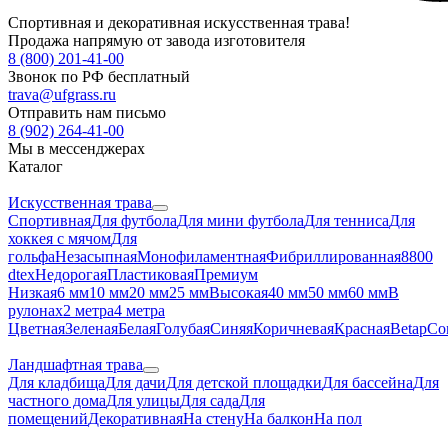
Спортивная и декоративная искусственная трава!
Продажа напрямую от завода изготовителя
8 (800) 201-41-00
Звонок по РФ бесплатный
trava@ufgrass.ru
Отправить нам письмо
8 (902) 264-41-00
Мы в мессенджерах
Каталог
Искусственная трава
Спортивная
Для футбола
Для мини футбола
Для тенниса
Для
хоккея с мячом
Для
гольфа
Незасыпная
Монофиламентная
Фибриллированная
8800
dtex
Недорогая
Пластиковая
Премиум
Низкая
6 мм
10 мм
20 мм
25 мм
Высокая
40 мм
50 мм
60 мм
В
рулонах
2 метра
4 метра
Цветная
Зеленая
Белая
Голубая
Синяя
Коричневая
Красная
Betap
Co
Ландшафтная трава
Для кладбища
Для дачи
Для детской площадки
Для бассейна
Для
частного дома
Для улицы
Для сада
Для
помещений
Декоративная
На стену
На балкон
На пол