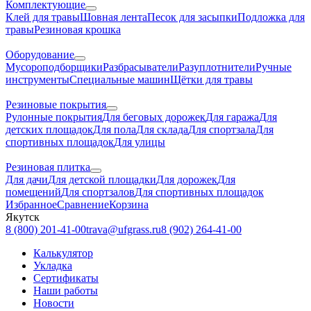
Комплектующие
Клей для травы
Шовная лента
Песок для засыпки
Подложка для
травы
Резиновая крошка
Оборудование
Мусороподборщики
Разбрасыватели
Разуплотнители
Ручные
инструменты
Специальные машин
Щётки для травы
Резиновые покрытия
Рулонные покрытия
Для беговых дорожек
Для гаража
Для
детских площадок
Для пола
Для склада
Для спортзала
Для
спортивных площадок
Для улицы
Резиновая плитка
Для дачи
Для детской площадки
Для дорожек
Для
помещений
Для спортзалов
Для спортивных площадок
Избранное
Сравнение
Корзина
Якутск
8 (800) 201-41-00
trava@ufgrass.ru
8 (902) 264-41-00
Калькулятор
Укладка
Сертификаты
Наши работы
Новости