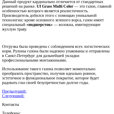
Данный продукт кардинально отличается от стандартных
решений на рынке.
Uf Grass Multi Color
— это газон, главной
особенностью которого является реалистичность.
Производитель добился этого с помощью уникальной
технологии: кроме основного зеленого ворса, газон имеет
специальный
«подшерсток»
— волокна, имитирующие
жухлую траву.
Отгрузка была проведена с соблюдением всех логистических
норм. Рулоны газона были надежно упакованы и отправлены
в Санкт-Петербург для дальнейшей укладки
профессиональными монтажниками.
Использование такого газона позволяет моментально
преобразить пространство, получив идеально ровное,
эстетичное и функциональное покрытие, которое будет
радовать глаз своей безупречностью долгие годы.
Навигация
Предыдущий:
Следующий:
по
Контакты
записям
Телефоны: