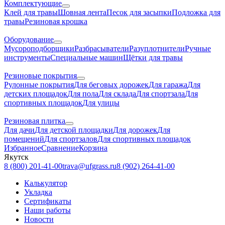
Комплектующие
Клей для травы
Шовная лента
Песок для засыпки
Подложка для
травы
Резиновая крошка
Оборудование
Мусороподборщики
Разбрасыватели
Разуплотнители
Ручные
инструменты
Специальные машин
Щётки для травы
Резиновые покрытия
Рулонные покрытия
Для беговых дорожек
Для гаража
Для
детских площадок
Для пола
Для склада
Для спортзала
Для
спортивных площадок
Для улицы
Резиновая плитка
Для дачи
Для детской площадки
Для дорожек
Для
помещений
Для спортзалов
Для спортивных площадок
Избранное
Сравнение
Корзина
Якутск
8 (800) 201-41-00
trava@ufgrass.ru
8 (902) 264-41-00
Калькулятор
Укладка
Сертификаты
Наши работы
Новости