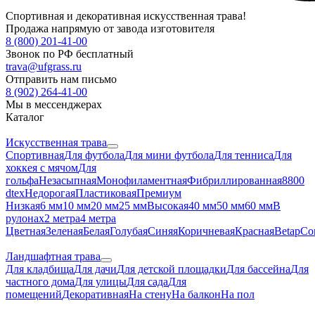
Спортивная и декоративная искусственная трава!
Продажа напрямую от завода изготовителя
8 (800) 201-41-00
Звонок по РФ бесплатный
trava@ufgrass.ru
Отправить нам письмо
8 (902) 264-41-00
Мы в мессенджерах
Каталог
Искусственная трава
Спортивная
Для футбола
Для мини футбола
Для тенниса
Для
хоккея с мячом
Для
гольфа
Незасыпная
Монофиламентная
Фибриллированная
8800
dtex
Недорогая
Пластиковая
Премиум
Низкая
6 мм
10 мм
20 мм
25 мм
Высокая
40 мм
50 мм
60 мм
В
рулонах
2 метра
4 метра
Цветная
Зеленая
Белая
Голубая
Синяя
Коричневая
Красная
Betap
Co
Ландшафтная трава
Для кладбища
Для дачи
Для детской площадки
Для бассейна
Для
частного дома
Для улицы
Для сада
Для
помещений
Декоративная
На стену
На балкон
На пол