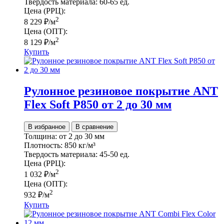
Твердость материала:
60-65 ед.
Цена (РРЦ):
2
8 229
₽
/м
Цена (ОПТ):
2
8 129
₽
/м
Купить
Рулонное резиновое покрытие ANT
Flex Soft P850 от 2 до 30 мм
В избранное
В сравнение
Толщина:
от 2 до 30 мм
Плотность:
850 кг/м³
Твердость материала:
45-50 ед.
Цена (РРЦ):
2
1 032
₽
/м
Цена (ОПТ):
2
932
₽
/м
Купить