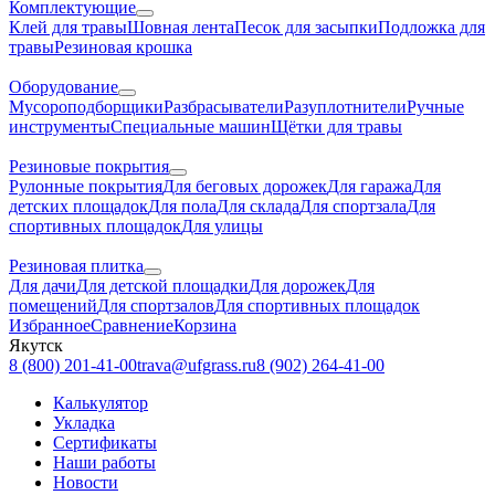
Комплектующие
Клей для травы
Шовная лента
Песок для засыпки
Подложка для
травы
Резиновая крошка
Оборудование
Мусороподборщики
Разбрасыватели
Разуплотнители
Ручные
инструменты
Специальные машин
Щётки для травы
Резиновые покрытия
Рулонные покрытия
Для беговых дорожек
Для гаража
Для
детских площадок
Для пола
Для склада
Для спортзала
Для
спортивных площадок
Для улицы
Резиновая плитка
Для дачи
Для детской площадки
Для дорожек
Для
помещений
Для спортзалов
Для спортивных площадок
Избранное
Сравнение
Корзина
Якутск
8 (800) 201-41-00
trava@ufgrass.ru
8 (902) 264-41-00
Калькулятор
Укладка
Сертификаты
Наши работы
Новости