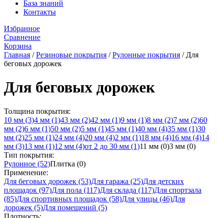
База знаний
Контакты
Избранное
Сравнение
Корзина
Главная
/
Резиновые покрытия
/
Рулонные покрытия
/
Для
беговых дорожек
Для беговых дорожек
Толщина покрытия:
10 мм
(3)
4 мм
(1)
43 мм
(2)
42 мм
(1)
9 мм
(1)
8 мм
(2)
7 мм
(2)
60
мм
(2)
6 мм
(1)
50 мм
(2)
5 мм
(1)
45 мм
(1)
40 мм
(4)
35 мм
(1)
30
мм
(2)
25 мм
(1)
24 мм
(4)
20 мм
(4)
2 мм
(1)
18 мм
(4)
16 мм
(4)
14
мм
(3)
13 мм
(1)
12 мм
(4)
от 2 до 30 мм
(1)
11 мм
(0)
3 мм
(0)
Тип покрытия:
Рулонное
(52)
Плитка
(0)
Применение:
Для беговых дорожек
(53)
Для гаража
(25)
Для детских
площадок
(97)
Для пола
(117)
Для склада
(117)
Для спортзала
(85)
Для спортивных площадок
(58)
Для улицы
(46)
Для
дорожек
(5)
Для помещений
(5)
Плотность: