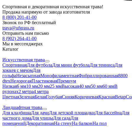
Спортивная и декоративная искусственная трава!
Продажа напрямую от завода изготовителя
8 (800) 201-41-00
Звонок по РФ бесплатный
trava@ufgrass.ru
Отправить нам письмо
8 (902) 264-41-00
Мы в мессенджерах
Каталог
Искусственная трава
Спортивная
Для футбола
Для мини футбола
Для тенниса
Для
хоккея с мячом
Для
гольфа
Незасыпная
Монофиламентная
Фибриллированная
8800
dtex
Недорогая
Пластиковая
Премиум
Низкая
6 мм
10 мм
20 мм
25 мм
Высокая
40 мм
50 мм
60 мм
В
рулонах
2 метра
4 метра
Цветная
Зеленая
Белая
Голубая
Синяя
Коричневая
Красная
Betap
Co
Ландшафтная трава
Для кладбища
Для дачи
Для детской площадки
Для бассейна
Для
частного дома
Для улицы
Для сада
Для
помещений
Декоративная
На стену
На балкон
На пол